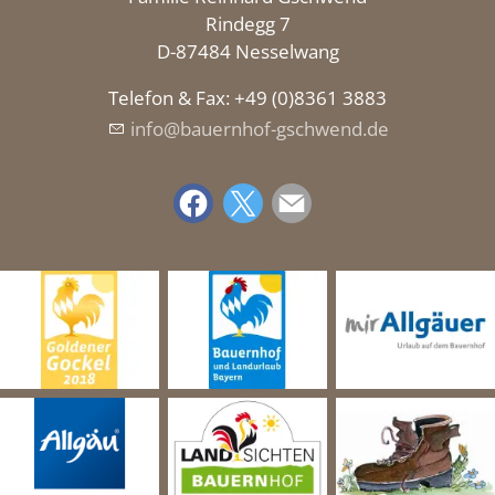
Rindegg 7
D-87484 Nesselwang
Telefon & Fax: +49 (0)8361 3883
nf
b
rnh
f-gschw
nd
d