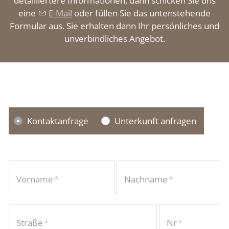
detailliertere Informationen, dann schicken Sie uns
eine
E-Mail
oder füllen Sie das untenstehende
Formular aus. Sie erhalten dann Ihr persönliches und
unverbindliches Angebot.
Kontaktanfrage
Unterkunft anfragen
Vorname
*
Nachname
*
Straße
*
Nr
*