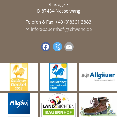
Rindegg 7
D-87484 Nesselwang
Telefon & Fax: +49 (0)8361 3883
nf
b
rnh
f-gschw
nd
d