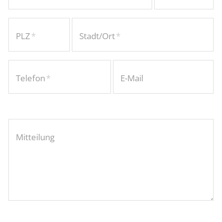
PLZ
*
Stadt/Ort
*
Telefon
*
E-Mail
*
Mitteilung
*
Gipfelblick (Bauernhof)
Schwalbennest (Landhaus)
Sonnenmulde (Landhaus)