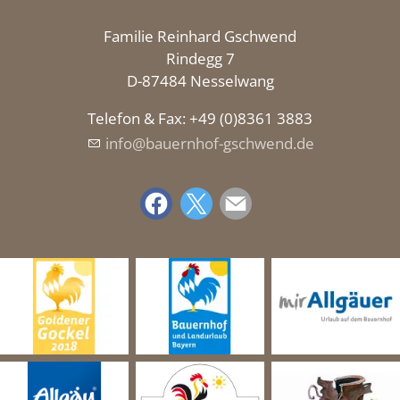
Familie Reinhard Gschwend
Rindegg 7
D-87484 Nesselwang
Telefon & Fax: +49 (0)8361 3883
nf
b
rnh
f-gschw
nd
d