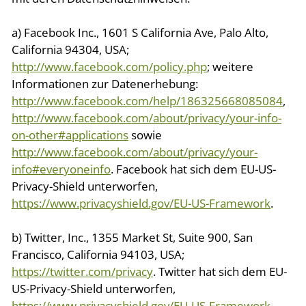
a) Facebook Inc., 1601 S California Ave, Palo Alto,
California 94304, USA;
http://www.facebook.com/policy.php
; weitere
Informationen zur Datenerhebung:
http://www.facebook.com/help/186325668085084
,
http://www.facebook.com/about/privacy/your-info-
on-other#applications
sowie
http://www.facebook.com/about/privacy/your-
info#everyoneinfo
. Facebook hat sich dem EU-US-
Privacy-Shield unterworfen,
https://www.privacyshield.gov/EU-US-Framework
.
b) Twitter, Inc., 1355 Market St, Suite 900, San
Francisco, California 94103, USA;
https://twitter.com/privacy
. Twitter hat sich dem EU-
US-Privacy-Shield unterworfen,
https://www.privacyshield.gov/EU-US-Framework
.