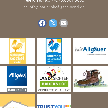
Telefon & Fax: +49 (0)8361 3883
nf
b
rnh
f-gschw
nd
d